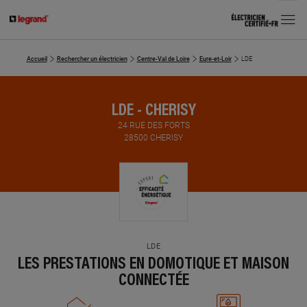
MENU
Accueil
Rechercher un électricien
Centre-Val de Loire
Eure-et-Loir
LDE
LDE - CHERISY
24 RUE DES FORTS
28500 CHERISY
LDE
LES PRESTATIONS EN DOMOTIQUE ET MAISON
CONNECTÉE