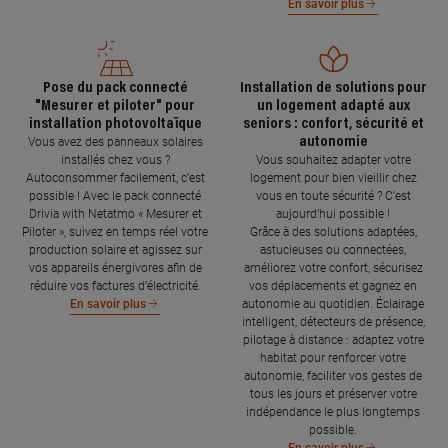
En savoir plus
Pose du pack connecté
Installation de solutions pour
"Mesurer et piloter" pour
un logement adapté aux
installation photovoltaïque
seniors : confort, sécurité et
autonomie
Vous avez des panneaux solaires
installés chez vous ?
Vous souhaitez adapter votre
Autoconsommer facilement, c’est
logement pour bien vieillir chez
possible ! Avec le pack connecté
vous en toute sécurité ? C’est
Drivia with Netatmo « Mesurer et
aujourd’hui possible !
Piloter », suivez en temps réel votre
Grâce à des solutions adaptées,
production solaire et agissez sur
astucieuses ou connectées,
vos appareils énergivores afin de
améliorez votre confort, sécurisez
réduire vos factures d’électricité.
vos déplacements et gagnez en
autonomie au quotidien. Éclairage
En savoir plus
intelligent, détecteurs de présence,
pilotage à distance : adaptez votre
habitat pour renforcer votre
autonomie, faciliter vos gestes de
tous les jours et préserver votre
indépendance le plus longtemps
possible.