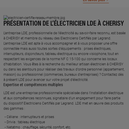
En savoir plus
PRÉSENTATION DE L’ÉLECTRICIEN LDE À CHERISY
L’entreprise LDE, professionnelle de l’électricité au savoir-faire reconnu, est basée
à CHERISY et membre du réseau des Electriciens Certifiés par Legrand.​
L’entreprise LDE est apte à vous accompagner et à vous proposer une offre
connectée mais aussi toutes sortes d'équipements : prises électriques,
interrupteurs, disjoncteurs, tableau électrique ou encore visiophone, tout en
respectant les exigences de la norme NF C 15-100 qui concerne les locaux
d’habitation. Vous êtes à la recherche du meilleur artisan électricien à CHERISY
ou dans les alentours pour réaliser des travaux d'ordre personnel (appartement,
maison) ou professionnel (commerces, bureaux d'entreprises) ? Contactez dès
à présent LDE pour avancer sur votre projet d’électricité.
Expertise et compétences multiples​
​LDE est une entreprise professionnelle spécialisée dans l’installation électrique
et aux compétences reconnues, ​signataire d'un engagement pour faire partie
du dispositif Electriciens Certifiés par Legrand​. LDE met en œuvre des produits
des gammes : ​
Céliane : interrupteurs et prises ​
Drivia : tableau électrique ​
Netatmo : chauffage, sécurité, confort, etc.​