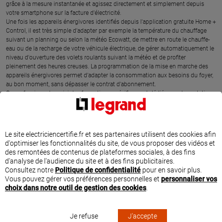
grâce à la mesure instantanée et agissez directement et simplement depuis
votre smartphone sur la facture d'électricité.
Une fois les appareils énergivores identifiés depuis l'application gratuite Home +
Control, il est très simple d'adapter par exemple la température du chauffage
suivant un planning ou selon la météo Ecowatt, de mettre en route le chauffe-
eau ou de la recharge de votre véhicule électrique, de gérer automatiquement le
niveau d'ouverture des volets roulants suivant la météo et de profiter
pleinement des heures creuses. La programmation de la mise en marche des
appareils énergivores permet d'adapter la consommation aux besoins du foyer,
au bon moment, sans dépasser le contrat d'abonnement.
Ce professionnel a suivi des formations spécifiques et dédiées sur les solutions
Legrand d'efficacité énergétique. L'entreprise LDE est l'expert proche de chez
vous pour comprendre votre consommation électrique et agir rapidement sur
votre facture.
Le site electriciencertifie.fr et ses partenaires utilisent des cookies afin
d'optimiser les fonctionnalités du site, de vous proposer des vidéos et
des remontées de contenus de plateformes sociales, à des fins
SITUER LDE À CHERISY
d'analyse de l'audience du site et à des fins publicitaires.
Consultez notre
Politique de confidentialité
pour en savoir plus.
Vous pouvez gérer vos préférences personnelles et
personnaliser vos
choix dans notre outil de gestion des cookies
.
Je refuse
J'accepte