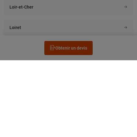
Loir-et-Cher
Loiret
Obtenir un devis
Rechercher un électricien
Prestation
Questions fréquentes
Accéder au Legrand.fr
NEWSLETTER